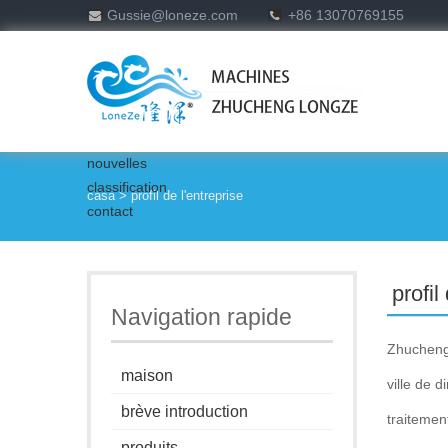
Gussie@loneze.com
+86 13070769155
nouvelles
classification
casa
> profil de l'entreprise
contact
profil
Navigation rapide
Zhucheng 
maison
ville de 
brève introduction
traitemen
produits