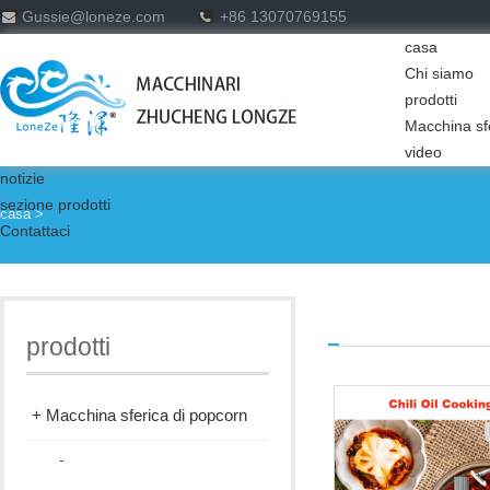
Gussie@loneze.com
+86 13070769155
casa
Chi siamo
prodotti
Macchina sf
video
notizie
sezione prodotti
casa
>
Contattaci
prodotti
+ Macchina sferica di popcorn
-