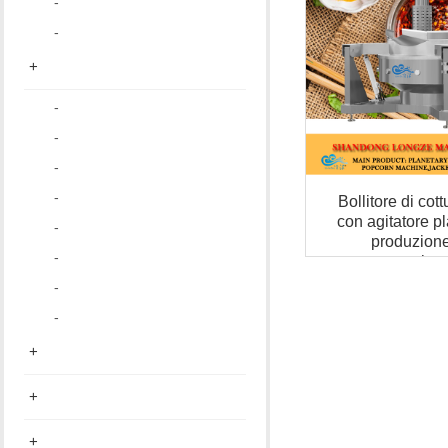
-
-
+
-
-
-
-
Bollitore di cot
con agitatore pl
-
produzione 
-
peperoncino 
-
-
+
+
+