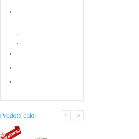
+
-
-
-
+
+
+
Prodotti caldi