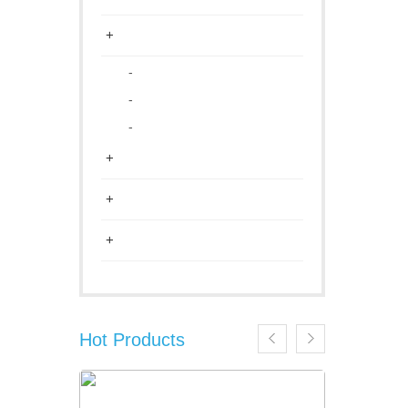
+
-
-
-
+
+
+
Hot Products