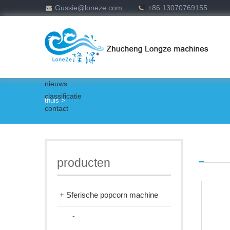
Gussie@loneze.com
+86 13070769155
nieuws
classificatie
thuis
>
contact
producten
+ Sferische popcorn machine
-