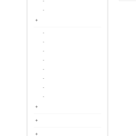
-
-
+
-
-
-
-
-
-
-
-
+
+
+